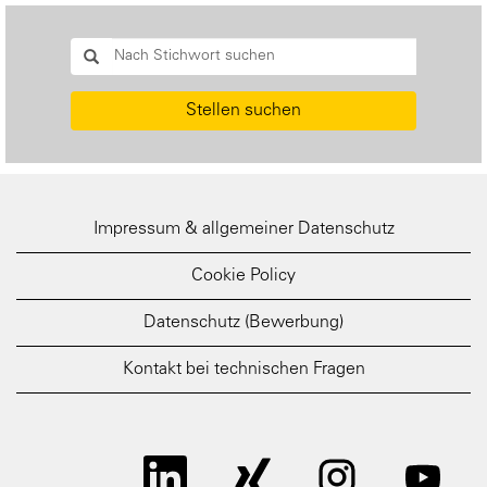
Stellen suchen
Impressum & allgemeiner Datenschutz
Cookie Policy
Datenschutz (Bewerbung)
Kontakt bei technischen Fragen
W
W
W
W
i
i
i
i