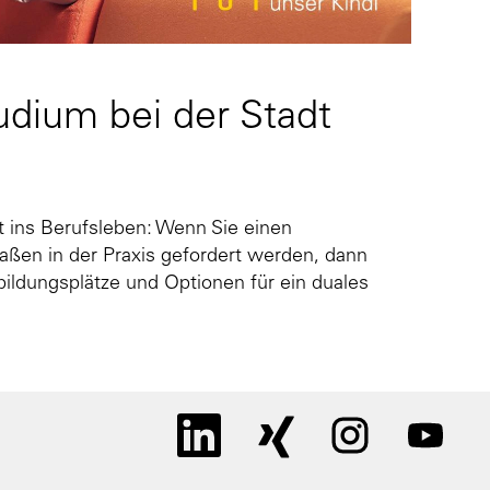
udium bei der Stadt
t ins Berufsleben: Wenn Sie einen
maßen in der Praxis gefordert werden, dann
bildungsplätze und Optionen für ein duales
W
W
W
W
i
i
i
i
r
r
r
r
d
d
d
d
a
a
a
a